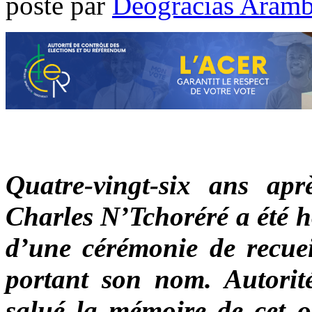
poste par
Déogracias Aram
Quatre-vingt-six ans aprè
Charles N’Tchoréré a été ho
d’une cérémonie de recue
portant son nom. Autorité
salué la mémoire de cet o