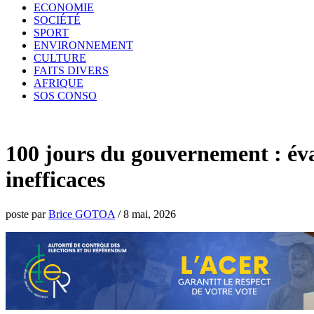
ECONOMIE
SOCIÉTÉ
SPORT
ENVIRONNEMENT
CULTURE
FAITS DIVERS
AFRIQUE
SOS CONSO
100 jours du gouvernement : éva
inefficaces
poste par
Brice GOTOA
/
8 mai, 2026