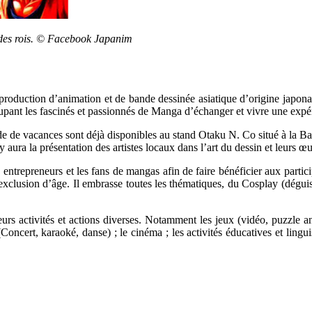
e des rois. © Facebook Japanim
oduction d’animation et de bande dessinée asiatique d’origine japonai
ant les fascinés et passionnés de Manga d’échanger et vivre une expéri
de de vacances sont déjà disponibles au stand Otaku N. Co situé à la Baie
 y aura la présentation des artistes locaux dans l’art du dessin et leurs œ
ns, entrepreneurs et les fans de mangas afin de faire bénéficier aux parti
e exclusion d’âge. Il embrasse toutes les thématiques, du Cosplay (dégu
rs activités et actions diverses. Notamment les jeux (vidéo, puzzle an
 (Concert, karaoké, danse) ; le cinéma ; les activités éducatives et lingu