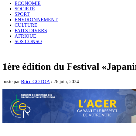
ECONOMIE
SOCIÉTÉ
SPORT
ENVIRONNEMENT
CULTURE
FAITS DIVERS
AFRIQUE
SOS CONSO
1ère édition du Festival «Japani
poste par
Brice GOTOA
/
26 juin, 2024