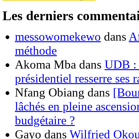
Les derniers commentai
messowomekewo
dans
Af
méthode
Akoma Mba
dans
UDB : u
présidentiel resserre ses
Nfang Obiang
dans
[Bou
lâchés en pleine ascensio
budgétaire ?
Gayo
dans
Wilfried Okou