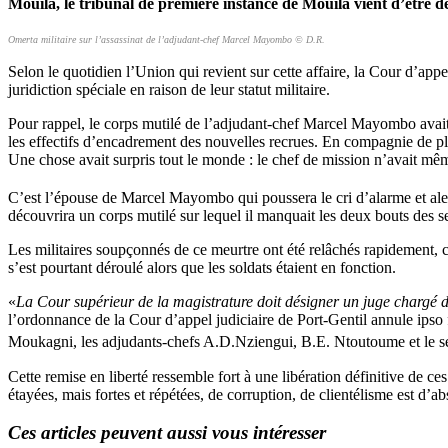
Mouila, le tribunal de première instance de Mouila vient d’être de
Omerta militaire sur l’assassinat de l’adjudant-chef Marcel Mayombo © D.R.
Selon le quotidien l’Union qui revient sur cette affaire, la Cour d’app
juridiction spéciale en raison de leur statut militaire.
Pour rappel, le corps mutilé de l’adjudant-chef Marcel Mayombo avait
les effectifs d’encadrement des nouvelles recrues. En compagnie de plus
Une chose avait surpris tout le monde : le chef de mission n’avait m
C’est l’épouse de Marcel Mayombo qui poussera le cri d’alarme et aler
découvrira un corps mutilé sur lequel il manquait les deux bouts des sei
Les militaires soupçonnés de ce meurtre ont été relâchés rapidement, c
s’est pourtant déroulé alors que les soldats étaient en fonction.
«
La Cour supérieur de la magistrature doit désigner un juge chargé de
l’ordonnance de la Cour d’appel judiciaire de Port-Gentil annule ips
Moukagni, les adjudants-chefs A.D.Nziengui, B.E. Ntoutoume et le ser
Cette remise en liberté ressemble fort à une libération définitive de c
étayées, mais fortes et répétées, de corruption, de clientélisme est d’
Ces articles peuvent aussi vous intéresser