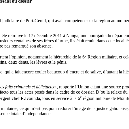
ssaisi du dossier.
el judiciaire de Port-Gentil, qui avait compétence sur la région au momen
 été retrouvé le 17 décembre 2011 à Nanga, une bourgade du départemen
ieurs centaines de ses frères d’arme, il s’était rendu dans cette locali
ême pas remarqué son absence.
e
tera l’opinion, notamment la hiérarchie de la 6
Région militaire, et ce
ns, deux dents, les lèvres et le pénis.
e qui a fait encore couler beaucoup d’encre et de salive, d’autant la hié
s faits criminels et délictueux
», rapporte l’Union citant une source pr
o facto tous les actes posés dans le cadre de ce dossier. D’où la rela
e
gent-chef R.Ivounda, tous en service à la 6
région militaire de Mouil
es militaires, ce qui n’est pas pour redorer l’image de la justice gabonai
absence totale d’indépendance.