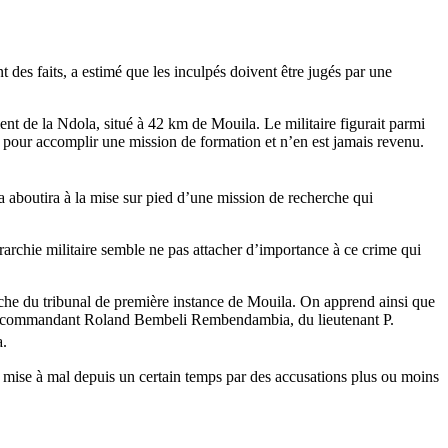
t des faits, a estimé que les inculpés doivent être jugés par une
t de la Ndola, situé à 42 km de Mouila. Le militaire figurait parmi
té pour accomplir une mission de formation et n’en est jamais revenu.
la aboutira à la mise sur pied d’une mission de recherche qui
rarchie militaire semble ne pas attacher d’importance à ce crime qui
oche du tribunal de première instance de Mouila. On apprend ainsi que
xe du commandant Roland Bembeli Rembendambia, du lieutenant P.
a.
se, mise à mal depuis un certain temps par des accusations plus ou moins