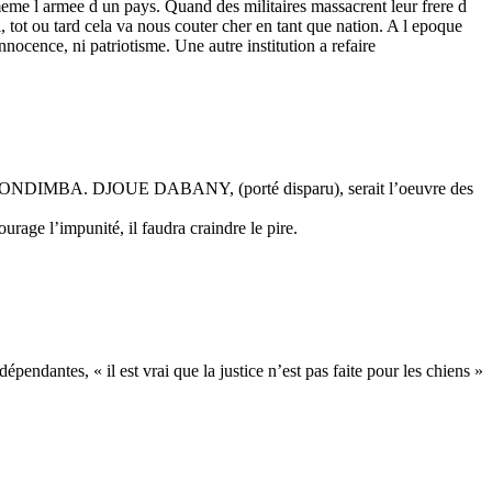
me l armee d un pays. Quand des militaires massacrent leur frere d
, tot ou tard cela va nous couter cher en tant que nation. A l epoque
nnocence, ni patriotisme. Une autre institution a refaire
ONGO ONDIMBA. DJOUE DABANY, (porté disparu), serait l’oeuvre des
rage l’impunité, il faudra craindre le pire.
épendantes, « il est vrai que la justice n’est pas faite pour les chiens »