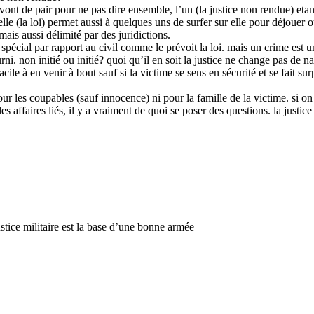
 vont de pair pour ne pas dire ensemble, l’un (la justice non rendue) etant
 elle (la loi) permet aussi à quelques uns de surfer sur elle pour déjouer o
ais aussi délimité par des juridictions.
 fait spécial par rapport au civil comme le prévoit la loi. mais un crime es
rni. non initié ou initié? quoi qu’il en soit la justice ne change pas de n
cile à en venir à bout sauf si la victime se sens en sécurité et se fait su
les coupables (sauf innocence) ni pour la famille de la victime. si on en 
les affaires liés, il y a vraiment de quoi se poser des questions. la jus
stice militaire est la base d’une bonne armée