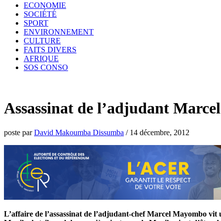
ECONOMIE
SOCIÉTÉ
SPORT
ENVIRONNEMENT
CULTURE
FAITS DIVERS
AFRIQUE
SOS CONSO
Assassinat de l’adjudant Marcel
poste par
David Makoumba Dissumba
/
14 décembre, 2012
L’affaire de l’assassinat de l’adjudant-chef Marcel Mayombo vit u