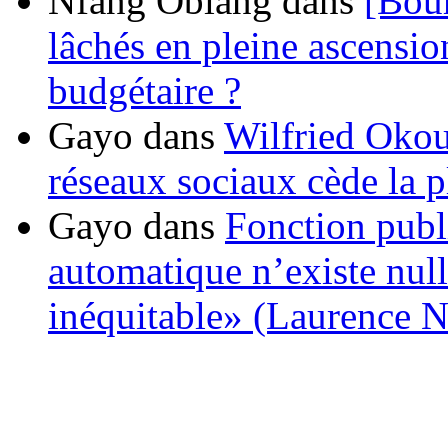
Nfang Obiang
dans
[Bou
lâchés en pleine ascensio
budgétaire ?
Gayo
dans
Wilfried Okou
réseaux sociaux cède la pl
Gayo
dans
Fonction publ
automatique n’existe nulle
inéquitable» (Laurence 