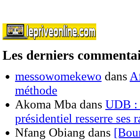
Les derniers commentai
messowomekewo
dans
Af
méthode
Akoma Mba
dans
UDB : u
présidentiel resserre ses
Nfang Obiang
dans
[Bou