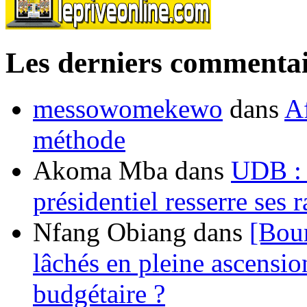
Les derniers commentai
messowomekewo
dans
Af
méthode
Akoma Mba
dans
UDB : u
présidentiel resserre ses
Nfang Obiang
dans
[Bou
lâchés en pleine ascensio
budgétaire ?