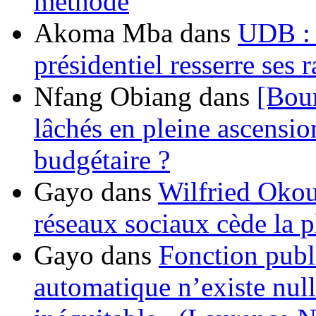
méthode
Akoma Mba
dans
UDB : u
présidentiel resserre ses
Nfang Obiang
dans
[Bou
lâchés en pleine ascensio
budgétaire ?
Gayo
dans
Wilfried Okou
réseaux sociaux cède la pl
Gayo
dans
Fonction publ
automatique n’existe nulle