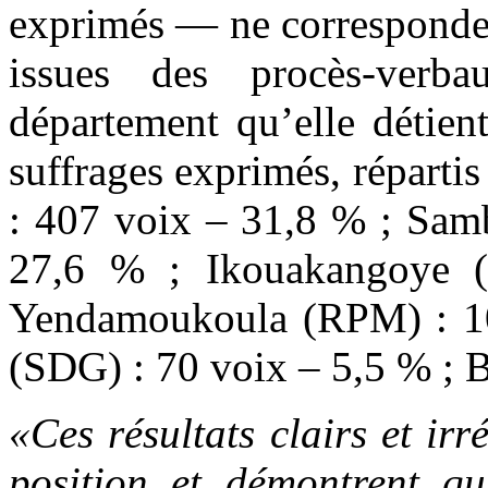
exprimés — ne corresponden
issues des procès-verb
département qu’elle détien
suffrages exprimés, répart
: 407 voix – 31,8 % ; Sam
27,6 % ; Ikouakangoye 
Yendamoukoula (RPM) : 10
(SDG) : 70 voix – 5,5 % ; Bu
«Ces résultats clairs et ir
position et démontrent q