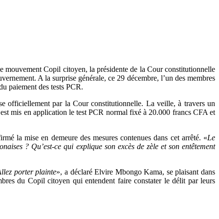
le mouvement Copil citoyen, la présidente de la Cour constitutionnelle
gouvernement. A la surprise générale, ce 29 décembre, l’un des membres
é du paiement des tests PCR.
officiellement par la Cour constitutionnelle. La veille, à travers un
t mis en application le test PCR normal fixé à 20.000 francs CFA et
firmé la mise en demeure des mesures contenues dans cet arrêté. «
Le
bonaises ? Qu’est-ce qui explique son excès de zèle et son entêtement
llez porter plainte
», a déclaré Elvire Mbongo Kama, se plaisant dans
mbres du Copil citoyen qui entendent faire constater le délit par leurs