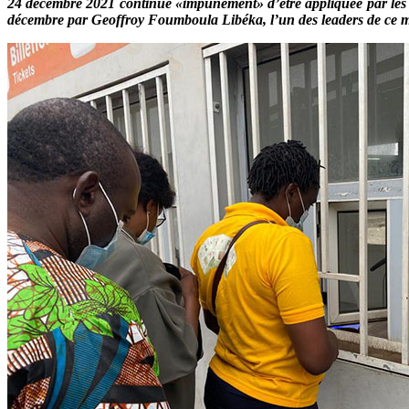
24 décembre 2021 continue «impunément» d’être appliquée par les 
décembre par Geoffroy Foumboula Libéka, l’un des leaders de ce