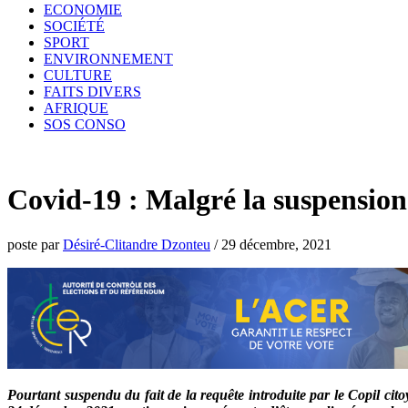
ECONOMIE
SOCIÉTÉ
SPORT
ENVIRONNEMENT
CULTURE
FAITS DIVERS
AFRIQUE
SOS CONSO
Covid-19 : Malgré la suspension
poste par
Désiré-Clitandre Dzonteu
/
29 décembre, 2021
Pourtant suspendu du fait de la requête introduite par le Copil ci