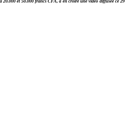
20.000 et 50.000 francs CFA, à en croire une vidéo diffusée ce 29