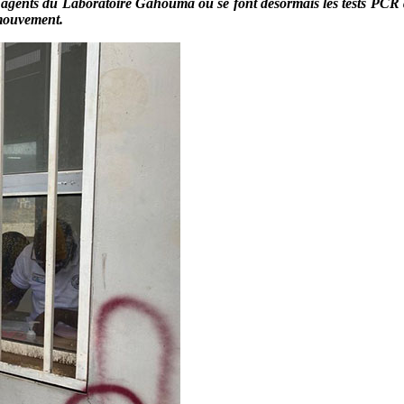
agents du Laboratoire Gahouma où se font désormais les tests PCR à 
 mouvement.