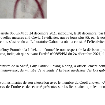
 l’arrêté 0685/PM du 24 décembre 2021 introduite, le 28 décembre, par 
ouvelles mesures anti-Covid-19 édictées, quatre jours plus tôt, par le 
diction, s’est rendu au Laboratoire Gahouma où il a constaté l’effectivit
ffroy Foumboula Libeka a dénoncé le non-respect de la décision prise 
, indiquait que suivant l’arrêté n°0685/PM du 24 décembre 2021, il es
ministre de la Santé, Guy Patrick Obiang Ndong, a officiellement con
tutionnelle, du ministre de la Santé ? Est-elle au-dessus des lois ga
oit les images de son altercation avec le membre du Copil citoyen. «
A
ces de l’ordre et de sécurité présentes sur les lieux, ainsi que les me