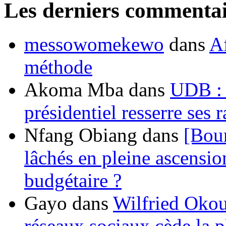
Les derniers commentai
messowomekewo
dans
Af
méthode
Akoma Mba
dans
UDB : u
présidentiel resserre ses
Nfang Obiang
dans
[Bou
lâchés en pleine ascensio
budgétaire ?
Gayo
dans
Wilfried Okou
réseaux sociaux cède la pl