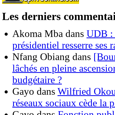
Les derniers commentai
Akoma Mba
dans
UDB : u
présidentiel resserre ses
Nfang Obiang
dans
[Bou
lâchés en pleine ascensio
budgétaire ?
Gayo
dans
Wilfried Okou
réseaux sociaux cède la pl
Gayo
dans
Fonction publ