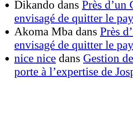
Dikando
dans
Près d’un 
envisagé de quitter le pa
Akoma Mba
dans
Près d
envisagé de quitter le pa
nice nice
dans
Gestion de
porte à l’expertise de Jo