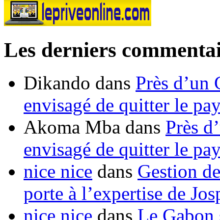
Les derniers commentai
Dikando
dans
Près d’un 
envisagé de quitter le pa
Akoma Mba
dans
Près d
envisagé de quitter le pa
nice nice
dans
Gestion de
porte à l’expertise de Jo
nice nice
dans
Le Gabon s