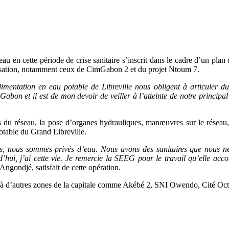
u en cette période de crise sanitaire s’inscrit dans le cadre d’un plan 
éalisation, notamment ceux de CimGabon 2 et du projet Ntoum 7.
mentation en eau potable de Libreville nous obligent à articuler du m
bon et il est de mon devoir de veiller à l’atteinte de notre principal ob
es du réseau, la pose d’organes hydrauliques, manœuvres sur le réseau
potable du Grand Libreville.
ées, nous sommes privés d’eau. Nous avons des sanitaires que nous 
d’hui, j’ai cette vie. Je remercie la SEEG pour le travail qu’elle acc
ngondjé, satisfait de cette opération.
t à d’autres zones de la capitale comme Akébé 2, SNI Owendo, Cité Oct