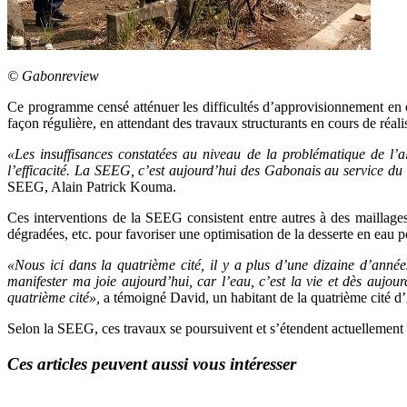
© Gabonreview
Ce programme censé atténuer les difficultés d’approvisionnement en ea
façon régulière, en attendant des travaux structurants en cours de r
«Les insuffisances constatées au niveau de la problématique de l’ali
l’efficacité. La SEEG, c’est aujourd’hui des Gabonais au service du Ga
SEEG, Alain Patrick Kouma.
Ces interventions de la SEEG consistent entre autres à des maillag
dégradées, etc. pour favoriser une optimisation de la desserte en eau 
«Nous ici dans la quatrième cité, il y a plus d’une dizaine d’ann
manifester ma joie aujourd’hui, car l’eau, c’est la vie et dès aujour
quatrième cité»,
a témoigné David, un habitant de la quatrième cité d’A
Selon la SEEG, ces travaux se poursuivent et s’étendent actuellemen
Ces articles peuvent aussi vous intéresser