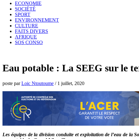
ECONOMIE
SOCIÉTÉ
SPORT
ENVIRONNEMENT
CULTURE
FAITS DIVERS
AFRIQUE
SOS CONSO
Eau potable : La SEEG sur le ter
poste par
Loic Ntoutoume
/
1 juillet, 2020
Les équipes de la division conduite et exploitation de l’eau de la S