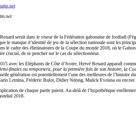
in.net
rd serait dans le viseur de la Fédération gabonaise de football (Fégafoo
e le manque d’identité de jeu de la sélection nationale sont les principa
s le cadre des éliminatoires de la Coupe du monde 2018, où le Gabon a é
ire crucial, de se pencher sur le cas du sélectionneur.
15 avec les Eléphants de Côte d’Ivoire, Hervé Renard apparaît comme
 demi-finales ou remportera, pour la première fois de son histoire, la C
actuelle génération est potentiellement l’une des meilleures de l’histoi
 Mario Lemina, Fréderic Bulot, Didier Ndong, Malick Evouna ou encore 
 l’implication de chaque partie paient. Au-delà de l’hypothétique enrôlem
 mondial 2018.