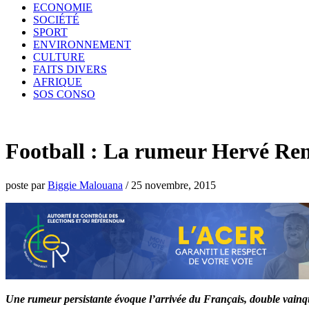
ECONOMIE
SOCIÉTÉ
SPORT
ENVIRONNEMENT
CULTURE
FAITS DIVERS
AFRIQUE
SOS CONSO
Football : La rumeur Hervé Re
poste par
Biggie Malouana
/
25 novembre, 2015
Une rumeur persistante évoque l’arrivée du Français, double vainqu