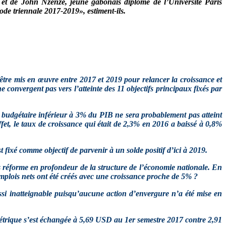
 et de John Nzenze, jeune gabonais diplômé de l’Université Paris
iode triennale 2017-2019», estiment-ils.
re mis en œuvre entre 2017 et 2019 pour relancer la croissance et
convergent pas vers l’atteinte des 11 objectifs principaux fixés par
t budgétaire inférieur à 3% du PIB ne sera probablement pas atteint
et, le taux de croissance qui était de 2,3% en 2016 a baissé à 0,8%
fixé comme objectif de parvenir à un solde positif d’ici à 2019.
ans réforme en profondeur de la structure de l’économie nationale. En
mplois nets ont été créés avec une croissance proche de 5% ?
si inatteignable puisqu’aucune action d’envergure n’a été mise en
métrique s’est échangée à 5,69 USD au 1er semestre 2017 contre 2,91