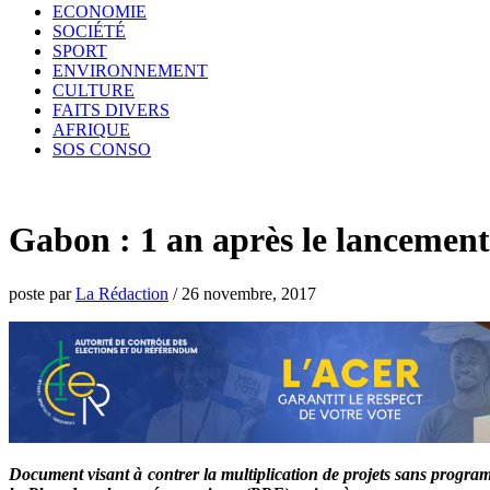
ECONOMIE
SOCIÉTÉ
SPORT
ENVIRONNEMENT
CULTURE
FAITS DIVERS
AFRIQUE
SOS CONSO
Gabon : 1 an après le lancement
poste par
La Rédaction
/
26 novembre, 2017
Document visant à contrer la multiplication de projets sans progr