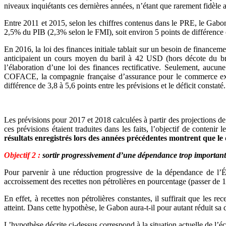
niveaux inquiétants ces dernières années, n’étant que rarement fidèle 
Entre 2011 et 2015, selon les chiffres contenus dans le PRE, le Gabon 
2,5% du PIB (2,3% selon le FMI), soit environ 5 points de différence en
En 2016, la loi des finances initiale tablait sur un besoin de financ
anticipaient un cours moyen du baril à 42 USD (hors décote du bru
l’élaboration d’une loi des finances rectificative. Seulement, aucune
COFACE, la compagnie française d’assurance pour le commerce ex
différence de 3,8 à 5,6 points entre les prévisions et le déficit consta
Les prévisions pour 2017 et 2018 calculées à partir des projections de l
ces prévisions étaient traduites dans les faits, l’objectif de contenir
résultats enregistrés lors des années précédentes montrent que le d
Objectif 2 :
sortir progressivement d’une dépendance trop importante 
Pour parvenir à une réduction progressive de la dépendance de l’État
accroissement des recettes non pétrolières en pourcentage (passer de 1
En effet, à recettes non pétrolières constantes, il suffirait que les re
atteint. Dans cette hypothèse, le Gabon aura-t-il pour autant réduit s
L’hypothèse décrite ci-dessus correspond à la situation actuelle de l