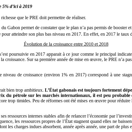
e 5% d’ici à 2019
e richesse que le PRE doit permettre de réaliser.
du Gabon permet de constater que le plan n’a pas permis de booster et d
ie pour atteindre son plus bas niveau en 2017. En effet, en 2017 le taux
Évolution de la croissance entre 2010 et 2018
est poursuivie en 2017 apparait à ce jour comme le principal indicateu
de la croissance. Sur sa première année de mise en œuvre, le PRE n’a pa
iveau de croissance (environ 1% en 2017) correspond à une stagnatio
ait bien trop ambitieux.
L’État gabonais est toujours fortement dépe
rix du pétrole sur les marchés internationaux, il est peu probable
 trop timides. Peu de réformes ont été mises en œuvre pour réduire la tai
e ses ressources internes stables afin de relancer l’économie par l’inve
séquence, les ressources propres de l’État stagnent quand elles ne baissent
t les charges indues absorbent, année après année, une part de plus e