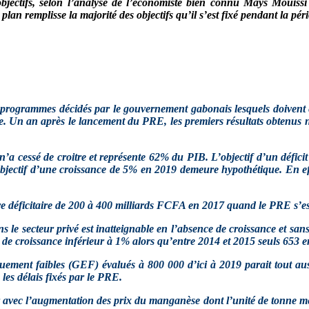
jectifs, selon l’analyse de l’économiste bien connu Mays Mouissi
plan remplisse la majorité des objectifs qu’il s’est fixé pendant la pér
rogrammes décidés par le gouvernement gabonais lesquels doivent êt
e. Un an après le lancement du PRE, les premiers résultats obtenus ne 
a cessé de croitre et représente 62% du PIB. L’objectif d’un défici
bjectif d’une croissance de 5% en 2019 demeure hypothétique. En eff
e déficitaire de 200 à 400 milliards FCFA en 2017 quand le PRE s’est 
ns le secteur privé est inatteignable en l’absence de croissance et s
de croissance inférieur à 1% alors qu’entre 2014 et 2015 seuls 653 e
ement faibles (GEF) évalués à 800 000 d’ici à 2019 parait tout aus
les délais fixés par le PRE.
nier avec l’augmentation des prix du manganèse dont l’unité de tonne 