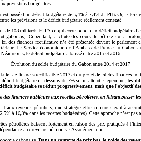
aux prévisions budgétaires.
est passé d’un déficit budgétaire de 5,4% à 7,4% du PIB. Or, la loi des 
tre les prévisions et le déficit budgétaire réellement constaté.
ement de 108 milliards FCFA ce qui correspond à un déficit budgétaire d’
t gabonais). Cependant, la chute des cours du pétrole qui a prolongé
 loi des finances rectificative n’a été présentée devant le parlement e
térieur. Le Service économique de l’Ambassade France au Gabon qua
té. Néanmoins, le déficit budgétaire a baissé entre 2015 et 2016.
Évolution du solde budgétaire du Gabon entre 2014 et 2017
a loi de finances rectificative 2017 et du projet de loi des finances ini
 le déficit budgétaire en dessous de 3% serait atteint. Cependant,
les di
éficit budgétaire se réduit progressivement, mais que l’objectif des 
des finances publiques aux recettes pétrolières, en faisant passer les
 aux revenus pétroliers, une stratégie efficace consisterait à accroi
2,5% à 16,3% dans les recettes budgétaires). Cette approche n’est pas t
cettes pétrolières baissent fortement en raison des prix pratiqués à l’in
a dépendance aux revenus pétroliers ? Assurément non.
’économie gabonaise.
Dans un contexte de prix bas, le poids des reven