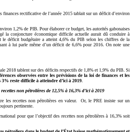
finances rectificative de l’année 2015 tablait sur un déficit d’environ
environ 1,2% de PIB. Pour élaborer ce budget, les autorités gabonaises
 la conjoncture économique difficile actuelle aurait dû conduire à
t le déficit budgétaire a atteint 4,6% du PIB selon les chiffres de la
nt à lui parle même d’un déficit de 6,6% pour 2016. On note une
tiale 2018 tablent sur des déficits respectifs de 1,8% et 1,9% du PIB. Si
fférences observées entre les prévisions de la loi de finances et les
3% reste difficile à atteindre d’ici à 2019
.
 recettes non pétrolières de 12,5% à 16,3% d’ici à 2019
tre les recettes non pétrolières en valeur. Or, le PRE insiste sur un
oujours pertinente.
ternational pour que l’objectif des recettes non pétrolières à 16,3% soit
us pétroliers dans le budget de l’État baisse mathématiquement et