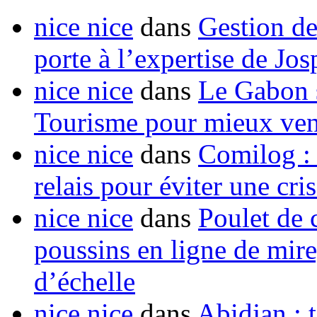
nice nice
dans
Gestion de
porte à l’expertise de Jo
nice nice
dans
Le Gabon s
Tourisme pour mieux vend
nice nice
dans
Comilog :
relais pour éviter une cr
nice nice
dans
Poulet de c
poussins en ligne de mir
d’échelle
nice nice
dans
Abidjan : t