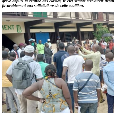
grève depuis la rentrée des classes, le ciel semble s’éclaircir dep
favorablement aux sollicitations de cette coalition.