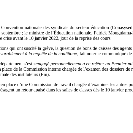
la Convention nationale des syndicats du secteur éducation (Conasysed)
7 septembre ; le ministre de l’Éducation nationale, Patrick Mouguiama-
de crise avant le 10 janvier 2022, jour de la reprise des cours.
cations qui ont suscité la grève, la question de bons de caisses des age
avorablement à la requête de la coalition
», fait noter le communiqué de
 département s’est «
engagé personnellement à en référer au Premier min
 place de la Commission interne chargée de l’examen des dossiers de re
ale des instituteurs (Eni).
 en place d’une Commission de travail chargée d’examiner les autres poin
sagent un retour apaisé dans les salles de classes dès le 10 janvier pro