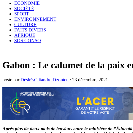
ECONOMIE
SOCIÉTÉ
SPORT
ENVIRONNEMENT
CULTURE
FAITS DIVERS
AFRIQUE
SOS CONSO
Gabon : Le calumet de la paix e
poste par
Désiré-Clitandre Dzonteu
/
23 décembre, 2021
Après plus de deux mois de tensions entre le ministère de l’Éducati