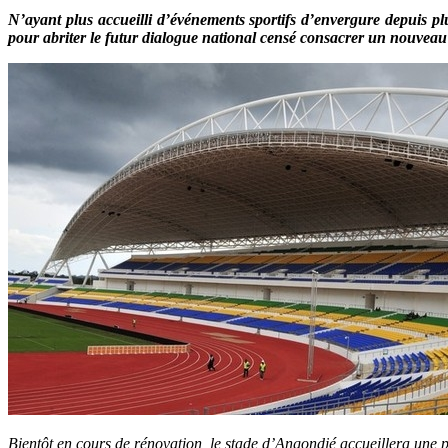
N’ayant plus accueilli d’événements sportifs d’envergure depuis plus
pour abriter le futur dialogue national censé consacrer un nouveau
Bientôt en cours de rénovation, le stade d’Angondjé accueillera une 