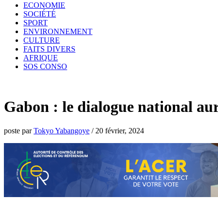
ECONOMIE
SOCIÉTÉ
SPORT
ENVIRONNEMENT
CULTURE
FAITS DIVERS
AFRIQUE
SOS CONSO
Gabon : le dialogue national au
poste par
Tokyo Yabangoye
/
20 février, 2024