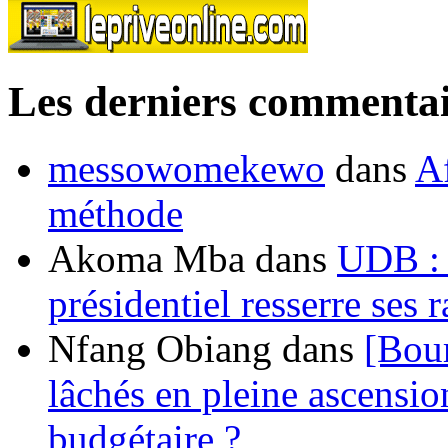
Les derniers commentai
messowomekewo
dans
Af
méthode
Akoma Mba
dans
UDB : u
présidentiel resserre ses
Nfang Obiang
dans
[Bou
lâchés en pleine ascensio
budgétaire ?