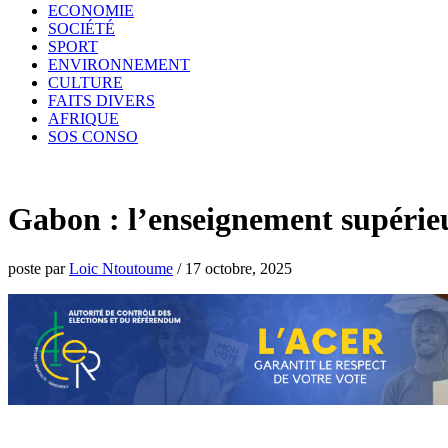
ECONOMIE
SOCIÉTÉ
SPORT
ENVIRONNEMENT
CULTURE
FAITS DIVERS
AFRIQUE
SOS CONSO
Gabon : l’enseignement supérieu
poste par
Loic Ntoutoume
/
17 octobre, 2025