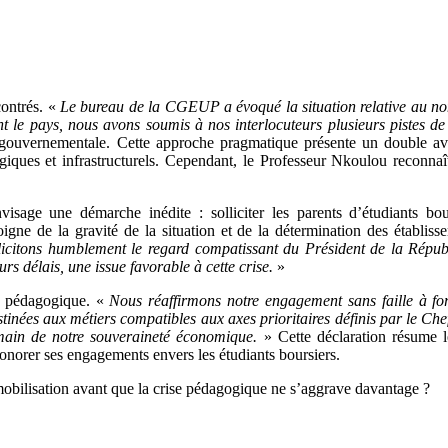
contrés. «
Le bureau de la CGEUP a évoqué la situation relative au non-
nt le pays, nous avons soumis à nos interlocuteurs plusieurs pistes de 
ie gouvernementale. Cette approche pragmatique présente un double ava
ques et infrastructurels. Cependant, le Professeur Nkoulou reconnaî
ge une démarche inédite : solliciter les parents d’étudiants bours
igne de la gravité de la situation et de la détermination des établis
licitons humblement le regard compatissant du Président de la Répu
rs délais, une issue favorable à cette crise.
»
t pédagogique. «
Nous réaffirmons notre engagement sans faille à for
inées aux métiers compatibles aux axes prioritaires définis par le Chef
main de notre souveraineté économique.
» Cette déclaration résume le
honorer ses engagements envers les étudiants boursiers.
mobilisation avant que la crise pédagogique ne s’aggrave davantage ?