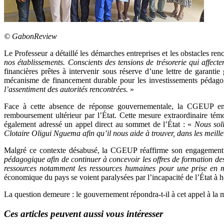
© GabonReview
Le Professeur a détaillé les démarches entreprises et les obstacles ren
nos établissements. Conscients des tensions de trésorerie qui affecte
financières prêtes à intervenir sous réserve d’une lettre de garant
mécanisme de financement durable pour les investissements pédagogi
l’assentiment des autorités rencontrées.
»
Face à cette absence de réponse gouvernementale, la CGEUP envisa
remboursement ultérieur par l’État. Cette mesure extraordinaire témo
également adressé un appel direct au sommet de l’État : «
Nous sol
Clotaire Oligui Nguema afin qu’il nous aide à trouver, dans les meilleu
Malgré ce contexte désabusé, la CGEUP réaffirme son engagemen
pédagogique afin de continuer à concevoir les offres de formation dest
ressources notamment les ressources humaines pour une prise en 
économique du pays se voient paralysées par l’incapacité de l’État à 
La question demeure : le gouvernement répondra-t-il à cet appel à la 
Ces articles peuvent aussi vous intéresser