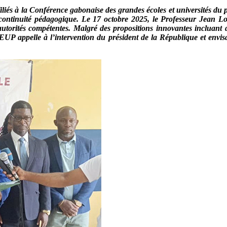
iliés à la Conférence
ga
bonaise des
g
randes
é
coles et
u
niversités du
la continuité pédagogique. Le 17 octobre 2025, le Professeur Jean
utorités compétentes. Malgré des propositions innovantes incluant 
CGEUP appelle à l’intervention du
p
résident de la République et envis