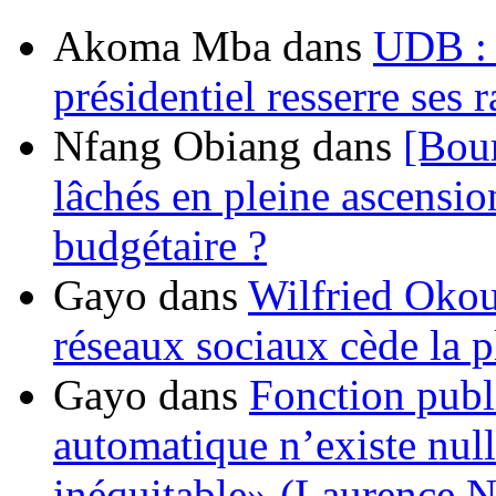
Akoma Mba
dans
UDB : u
présidentiel resserre ses
Nfang Obiang
dans
[Bou
lâchés en pleine ascensio
budgétaire ?
Gayo
dans
Wilfried Okou
réseaux sociaux cède la pl
Gayo
dans
Fonction publ
automatique n’existe nulle
inéquitable» (Laurence 