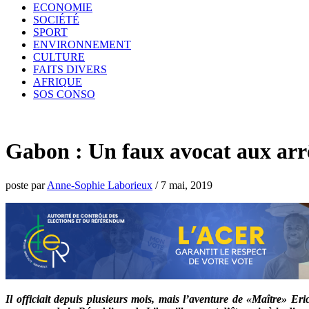
ECONOMIE
SOCIÉTÉ
SPORT
ENVIRONNEMENT
CULTURE
FAITS DIVERS
AFRIQUE
SOS CONSO
Gabon : Un faux avocat aux arr
poste par
Anne-Sophie Laborieux
/
7 mai, 2019
Il officiait depuis plusieurs mois, mais l’aventure de «Maître» Er