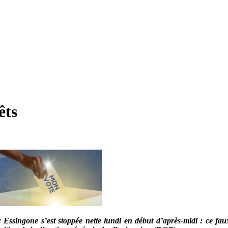
êts
ic Essingone s’est stoppée nette lundi en début d’après-midi : ce fau