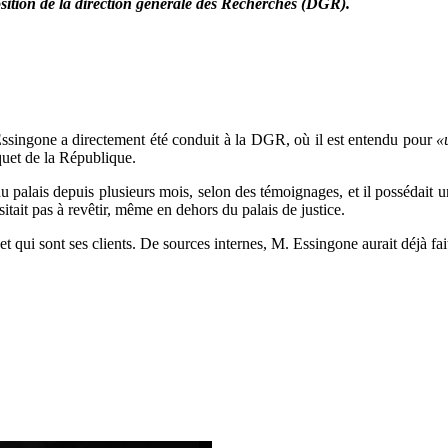
position de la direction générale des Recherches (DGR).
 Essingone a directement été conduit à la DGR, où il est entendu pour
«
quet de la République.
du palais depuis plusieurs mois, selon des témoignages, et il possédait un
itait pas à revêtir, même en dehors du palais de justice.
et qui sont ses clients. De sources internes, M. Essingone aurait déjà fait