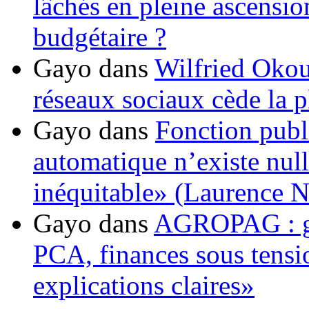
lâchés en pleine ascensio
budgétaire ?
Gayo
dans
Wilfried Okou
réseaux sociaux cède la pl
Gayo
dans
Fonction publ
automatique n’existe nulle
inéquitable» (Laurence 
Gayo
dans
AGROPAG : gou
PCA, finances sous tens
explications claires»