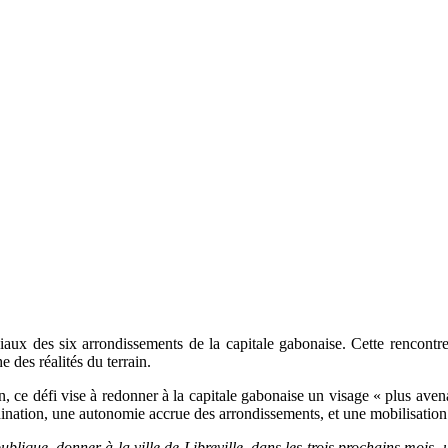
ux des six arrondissements de la capitale gabonaise. Cette rencontre
 des réalités du terrain.
n, ce défi vise à redonner à la capitale gabonaise un visage « plus avena
rdination, une autonomie accrue des arrondissements, et une mobilisation
ublique, donner à la ville de Libreville, dans les trois prochains mois