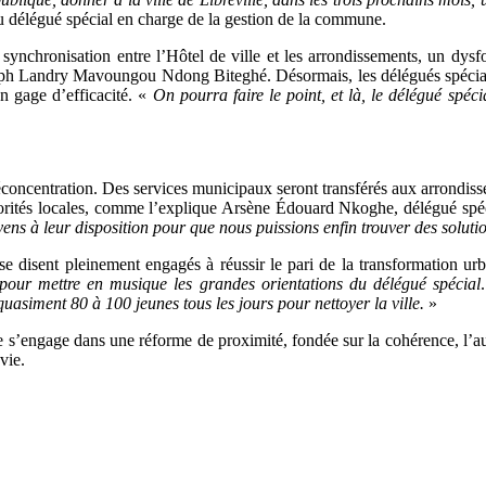
élégué spécial en charge de la gestion de la commune.
synchronisation entre l’Hôtel de ville et les arrondissements, un dys
ph Landry Mavoungou Ndong Biteghé. Désormais, les délégués spéciaux 
 gage d’efficacité. «
On pourra faire le point, et là, le délégué spéci
 déconcentration. Des services municipaux seront transférés aux arrondis
utorités locales, comme l’explique Arsène Édouard Nkoghe, délégué spé
oyens à leur disposition pour que nous puissions enfin trouver des solut
 se disent pleinement engagés à réussir le pari de la transformation
our mettre en musique les grandes orientations du délégué spécial
asiment 80 à 100 jeunes tous les jours pour nettoyer la ville.
»
 s’engage dans une réforme de proximité, fondée sur la cohérence, l’aut
vie.