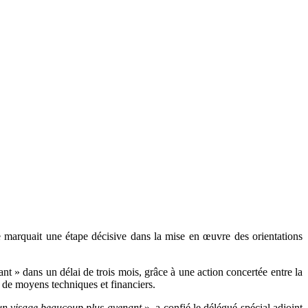
 marquait une étape décisive dans la mise en œuvre des orientations
nt » dans un délai de trois mois, grâce à une action concertée entre la
 de moyens techniques et financiers.
, un visage beaucoup plus avenant
», a confié le délégué spécial adjoint