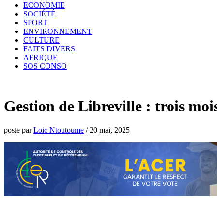
ECONOMIE
SOCIÉTÉ
SPORT
ENVIRONNEMENT
CULTURE
FAITS DIVERS
AFRIQUE
SOS CONSO
Gestion de Libreville : trois moi
poste par
Loic Ntoutoume
/
20 mai, 2025