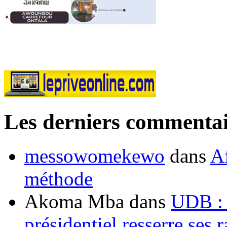
Les derniers commentai
messowomekewo
dans
Af
méthode
Akoma Mba
dans
UDB : u
présidentiel resserre ses