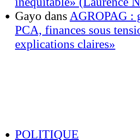
inéquitable» (Laurence 
Gayo
dans
AGROPAG : gou
PCA, finances sous tens
explications claires»
POLITIQUE