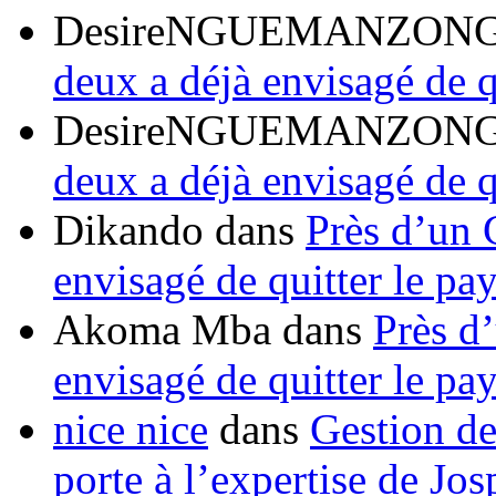
DesireNGUEMANZON
deux a déjà envisagé de q
DesireNGUEMANZON
deux a déjà envisagé de q
Dikando
dans
Près d’un 
envisagé de quitter le pa
Akoma Mba
dans
Près d
envisagé de quitter le pa
nice nice
dans
Gestion de
porte à l’expertise de Jo