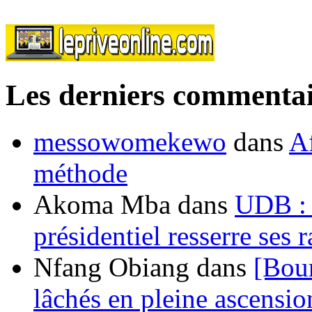
Les derniers commentai
messowomekewo
dans
Af
méthode
Akoma Mba
dans
UDB : u
présidentiel resserre ses
Nfang Obiang
dans
[Bou
lâchés en pleine ascensio