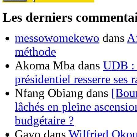
Les derniers commentai
messowomekewo
dans
Af
méthode
Akoma Mba
dans
UDB : u
présidentiel resserre ses
Nfang Obiang
dans
[Bou
lâchés en pleine ascensio
budgétaire ?
Gayo
dans
Wilfried Okou