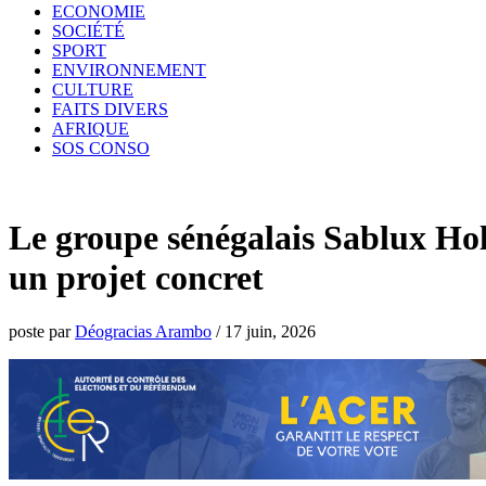
ECONOMIE
SOCIÉTÉ
SPORT
ENVIRONNEMENT
CULTURE
FAITS DIVERS
AFRIQUE
SOS CONSO
Le groupe sénégalais Sablux Hol
un projet concret
poste par
Déogracias Arambo
/
17 juin, 2026