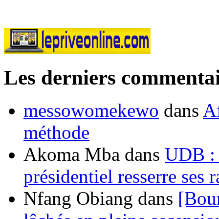
Les derniers commentai
messowomekewo
dans
Af
méthode
Akoma Mba
dans
UDB : u
présidentiel resserre ses
Nfang Obiang
dans
[Bou