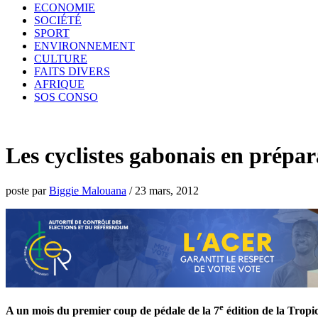
ECONOMIE
SOCIÉTÉ
SPORT
ENVIRONNEMENT
CULTURE
FAITS DIVERS
AFRIQUE
SOS CONSO
Les cyclistes gabonais en prépar
poste par
Biggie Malouana
/
23 mars, 2012
e
A un mois du premier coup de pédale de la 7
édition de la Tropic