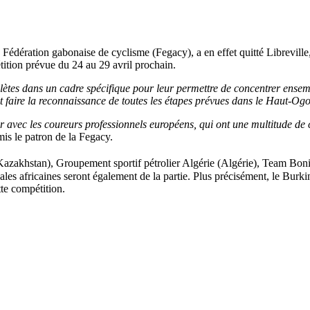
dération gabonaise de cyclisme (Fegacy), a en effet quitté Libreville, l
étition prévue du 24 au 29 avril prochain.
ètes dans un cadre spécifique pour leur permettre de concentrer ensem
nt faire la reconnaissance de toutes les étapes prévues dans le Haut-Og
er avec les coureurs professionnels européens, qui ont une multitude de
is le patron de la Fegacy.
Kazakhstan), Groupement sportif pétrolier Algérie (Algérie), Team Bo
es africaines seront également de la partie. Plus précisément, le Burkin
te compétition.