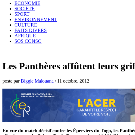
ECONOMIE
SOCIÉTÉ
SPORT
ENVIRONNEMENT
CULTURE
FAITS DIVERS
AFRIQUE
SOS CONSO
Les Panthères affûtent leurs gri
poste par
Biggie Malouana
/
11 octobre, 2012
En vue du match décisif contre les Éperviers du Togo, les Panthèr