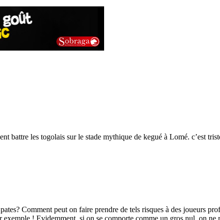
ent battre les togolais sur le stade mythique de kegué à Lomé. c’est tris
pates? Comment peut on faire prendre de tels risques à des joueurs prof
 par exemple ! Evidemment, si on se comporte comme un gros nul, on ne 