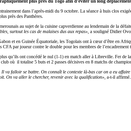
raphiquement plus près du Togo afin d’éviter un long déplacement
trainement dans l’après-midi du 9 octobre. La séance à huis clos exigée 
plus près des Panthères.
erounais au sujet de la cuisine capverdienne au lendemain de la défait
bles, surtout les cas de malaises dus aux repas»,
a souligné Didier Ovo
bon et en Guinée Équatoriale, les Togolais ont à cœur d’être en Afrique
CFA par joueur contre le double pour les membres de l’encadrement tec
lus qu’ils ont concédé le nul (1-1) en match aller à Libreville. Fer d
n club où il totalise 5 buts et 2 passes décisives en 8 matchs de champio
Il va falloir se battre. On connaît le contexte là-bas car on a eu affaire
it. On va aller le chercher, revenir avec la qualification»,
a-t-il affirmé