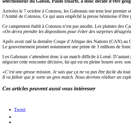
sélectionneur du Gabon, Paulo Duarte, a donc décidé d’être géog
Arrivées le 7 octobre à Cotonou, les Gabonais ont tenu leur premier en
l’Amitié de Cotonou. Ce qui aura empêché la presse béninoise d’être 
Ce campement établi à Cotonou n’est pas anodin. Les plaintes des Cam
«On devra prendre les dispositions pour éviter des surprises désagréa
Après avoir raté la dernière Coupe d’Afrique des Nations (CAN) au Ga
Le gouvernement promet notamment une prime de 3 millions de francs 
Les Gabonais s’attendent donc à un match difficile à Lomé. D’autant p
négocier cette rencontre décisive, lui qui est en pleine bourre avec so
«C’est une grosse mission. Je sais que ça ne va pas être facile du tout. 
Il va falloir que je sorte un gros match. Nous devrons réaliser un explo
Ces articles peuvent aussi vous intéresser
Tweet