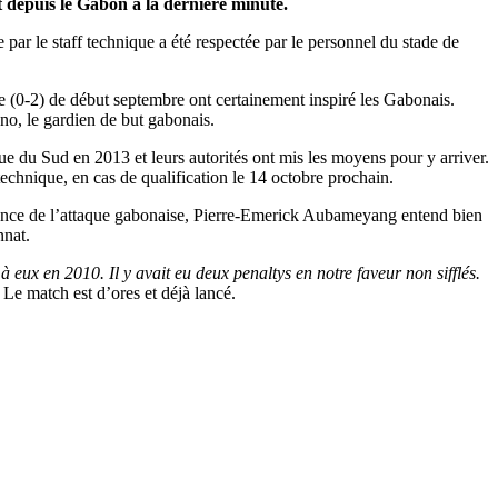
 depuis le Gabon à la dernière minute.
par le staff technique a été respectée par le personnel du stade de
e (0-2) de début septembre ont certainement inspiré les Gabonais.
no, le gardien de but gabonais.
 du Sud en 2013 et leurs autorités ont mis les moyens pour y arriver.
hnique, en cas de qualification le 14 octobre prochain.
e lance de l’attaque gabonaise, Pierre-Emerick Aubameyang entend bien
nnat.
 à eux en 2010. Il y avait eu deux penaltys en notre faveur non sifflés.
. Le match est d’ores et déjà lancé.