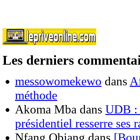
Les derniers commentai
messowomekewo
dans
Af
méthode
Akoma Mba
dans
UDB : u
présidentiel resserre ses
Nfang Obiang
dans
[Bou