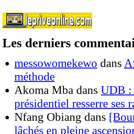
Les derniers commentai
messowomekewo
dans
Af
méthode
Akoma Mba
dans
UDB : u
présidentiel resserre ses
Nfang Obiang
dans
[Bou
lâchés en pleine ascensio