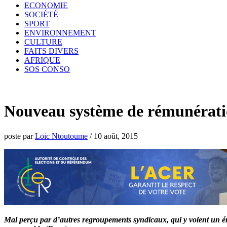
ECONOMIE
SOCIÉTÉ
SPORT
ENVIRONNEMENT
CULTURE
FAITS DIVERS
AFRIQUE
SOS CONSO
Nouveau système de rémunération
poste par
Loic Ntoutoume
/
10 août, 2015
Mal perçu par d’autres regroupements syndicaux, qui y voient un é