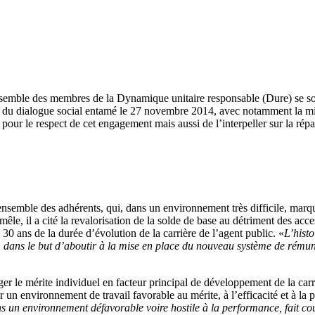
semble des membres de la Dynamique unitaire responsable (Dure) se son
 du dialogue social entamé le 27 novembre 2014, avec notamment la m
 pour le respect de cet engagement mais aussi de l’interpeller sur la rép
nsemble des adhérents, qui, dans un environnement très difficile, marqué
le, il a cité la revalorisation de la solde de base au détriment des acce
 à 30 ans de la durée d’évolution de la carrière de l’agent public. «
L’hist
es, dans le but d’aboutir à la mise en place du nouveau système de rémun
 le mérite individuel en facteur principal de développement de la carri
 un environnement de travail favorable au mérite, à l’efficacité et à la
ns un environnement défavorable voire hostile à la performance, fait cou