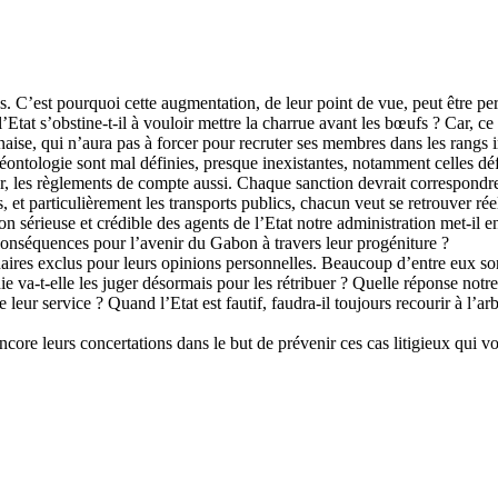
ns. C’est pourquoi cette augmentation, de leur point de vue, peut être p
l’Etat s’obstine-t-il à vouloir mettre la charrue avant les bœufs ? Car,
naise, qui n’aura pas à forcer pour recruter ses membres dans les rangs 
ontologie sont mal définies, presque inexistantes, notamment celles défin
er, les règlements de compte aussi. Chaque sanction devrait correspondr
, et particulièrement les transports publics, chacun veut se retrouver réel
tion sérieuse et crédible des agents de l’Etat notre administration met-il
s conséquences pour l’avenir du Gabon à travers leur progéniture ?
nnaires exclus pour leurs opinions personnelles. Beaucoup d’entre eux so
ie va-t-elle les juger désormais pour les rétribuer ? Quelle réponse notre
eur service ? Quand l’Etat est fautif, faudra-il toujours recourir à l’arb
ncore leurs concertations dans le but de prévenir ces cas litigieux qui vont