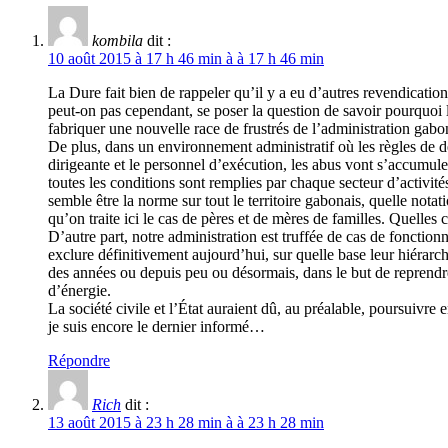
kombila
dit :
10 août 2015 à 17 h 46 min à à 17 h 46 min
La Dure fait bien de rappeler qu’il y a eu d’autres revendicatio
peut-on pas cependant, se poser la question de savoir pourquoi 
fabriquer une nouvelle race de frustrés de l’administration gabo
De plus, dans un environnement administratif où les règles de dé
dirigeante et le personnel d’exécution, les abus vont s’accumul
toutes les conditions sont remplies par chaque secteur d’activités
semble être la norme sur tout le territoire gabonais, quelle nota
qu’on traite ici le cas de pères et de mères de familles. Quelle
D’autre part, notre administration est truffée de cas de fonctio
exclure définitivement aujourd’hui, sur quelle base leur hiérarch
des années ou depuis peu ou désormais, dans le but de reprendre l
d’énergie.
La société civile et l’État auraient dû, au préalable, poursuivre e
je suis encore le dernier informé…
Répondre
Rich
dit :
13 août 2015 à 23 h 28 min à à 23 h 28 min