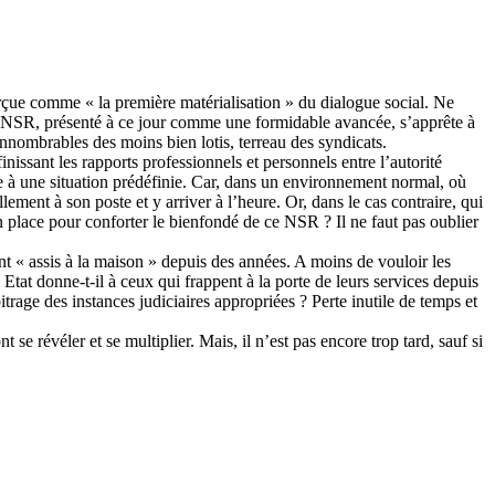
erçue comme « la première matérialisation » du dialogue social. Ne
 ce NSR, présenté à ce jour comme une formidable avancée, s’apprête à
innombrables des moins bien lotis, terreau des syndicats.
issant les rapports professionnels et personnels entre l’autorité
e à une situation prédéfinie. Car, dans un environnement normal, où
lement à son poste et y arriver à l’heure. Or, dans le cas contraire, qui
 en place pour conforter le bienfondé de ce NSR ? Il ne faut pas oublier
nt « assis à la maison » depuis des années. A moins de vouloir les
 Etat donne-t-il à ceux qui frappent à la porte de leurs services depuis
itrage des instances judiciaires appropriées ? Perte inutile de temps et
 se révéler et se multiplier. Mais, il n’est pas encore trop tard, sauf si