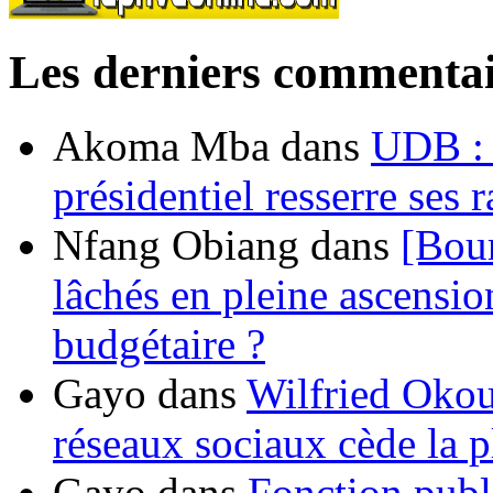
Les derniers commentai
Akoma Mba
dans
UDB : u
présidentiel resserre ses
Nfang Obiang
dans
[Bou
lâchés en pleine ascensio
budgétaire ?
Gayo
dans
Wilfried Okou
réseaux sociaux cède la pl
Gayo
dans
Fonction publ