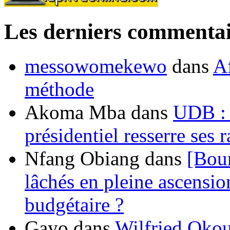
Les derniers commentai
messowomekewo
dans
Af
méthode
Akoma Mba
dans
UDB : u
présidentiel resserre ses
Nfang Obiang
dans
[Bou
lâchés en pleine ascensio
budgétaire ?
Gayo
dans
Wilfried Okou