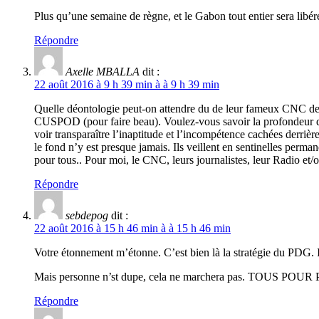
Plus qu’une semaine de règne, et le Gabon tout entier sera libér
Répondre
Axelle MBALLA
dit :
22 août 2016 à 9 h 39 min à à 9 h 39 min
Quelle déontologie peut-on attendre du de leur fameux CNC de
CUSPOD (pour faire beau). Voulez-vous savoir la profondeur des 
voir transparaître l’inaptitude et l’incompétence cachées derriè
le fond n’y est presque jamais. Ils veillent en sentinelles per
pour tous.. Pour moi, le CNC, leurs journalistes, leur Radio 
Répondre
sebdepog
dit :
22 août 2016 à 15 h 46 min à à 15 h 46 min
Votre étonnement m’étonne. C’est bien là la stratégie du PDG. I
Mais personne n’st dupe, cela ne marchera pas. TOUS POUR
Répondre