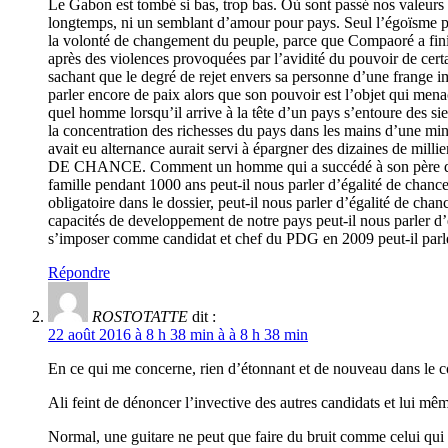
Le Gabon est tombé si bas, trop bas. Où sont passé nos valeurs 
longtemps, ni un semblant d’amour pour pays. Seul l’égoïsm
la volonté de changement du peuple, parce que Compaoré a finit p
après des violences provoquées par l’avidité du pouvoir de cert
sachant que le degré de rejet envers sa personne d’une frange imp
parler encore de paix alors que son pouvoir est l’objet qui
quel homme lorsqu’il arrive à la tête d’un pays s’entoure des s
la concentration des richesses du pays dans les mains d’une mino
avait eu alternance aurait servi à épargner des dizaines de mi
DE CHANCE. Comment un homme qui a succédé à son père de la f
famille pendant 1000 ans peut-il nous parler d’égalité de chanc
obligatoire dans le dossier, peut-il nous parler d’égalité de c
capacités de developpement de notre pays peut-il nous parler 
s’imposer comme candidat et chef du PDG en 2009 peut-il parle
Répondre
ROSTOTATTE
dit :
22 août 2016 à 8 h 38 min à à 8 h 38 min
En ce qui me concerne, rien d’étonnant et de nouveau dans le co
Ali feint de dénoncer l’invective des autres candidats et lui mêm
Normal, une guitare ne peut que faire du bruit comme celui qui l