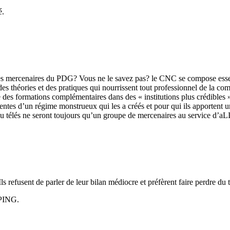
é.
s mercenaires du PDG? Vous ne le savez pas? le CNC se compose essent
théories et des pratiques qui nourrissent tout professionnel de la comm
re des formations complémentaires dans des « institutions plus crédibles 
manentes d’un régime monstrueux qui les a créés et pour qui ils apport
et/ou télés ne seront toujours qu’un groupe de mercenaires au service 
ls refusent de parler de leur bilan médiocre et préfèrent faire perdre d
 PING.