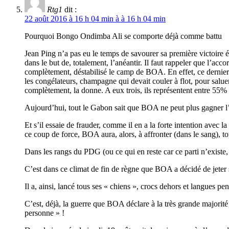
Rtg1
dit :
22 août 2016 à 16 h 04 min à à 16 h 04 min
Pourquoi Bongo Ondimba Ali se comporte déjà comme battu
Jean Ping n’a pas eu le temps de savourer sa première victoire é
dans le but de, totalement, l’anéantir. Il faut rappeler que l’acc
complètement, déstabilisé le camp de BOA. En effet, ce dernier
les congélateurs, champagne qui devait couler à flot, pour sa
complètement, la donne. A eux trois, ils représentent entre 55% 
Aujourd’hui, tout le Gabon sait que BOA ne peut plus gagner l’é
Et s’il essaie de frauder, comme il en a la forte intention avec
ce coup de force, BOA aura, alors, à affronter (dans le sang), t
Dans les rangs du PDG (ou ce qui en reste car ce parti n’existe, 
C’est dans ce climat de fin de règne que BOA a décidé de jeter ses
Il a, ainsi, lancé tous ses « chiens », crocs dehors et langues p
C’est, déjà, la guerre que BOA déclare à la très grande majorité
personne » !