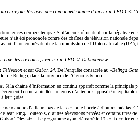
ici au carrefour Rio avec une camionnette munie d’un écran LED ). © 
ionner ces derniers temps ? Si d’aucuns répondent par la négative en se 
ure n’ait été prononcée contre des chaînes de télévision nationale depui
 avant, l’ancien président de la commission de l’Union africaine (UA), 
«La baie des cochons», avec écran LED. © Gabonreview
 Télévision
et sur
Gabon 24
. De l’enquête consacrée au «
Belinga Gate
e fer de Belinga, dans la province de l’Ogooué-Ivindo.
es. Si la chaîne d’information en continu apparaît comme la principale p
grement la contrainte liée au temps d’antenne supposé être équitable entr
 à leur guise.
le ne manque d’ailleurs pas de laisser toute liberté à d’autres médias. 
de Jean Ping. Toutefois, d’autres télévisions privées et certains titres 
r Gabon Télévision. Le programme ayant démarré le 19 août dernier enten