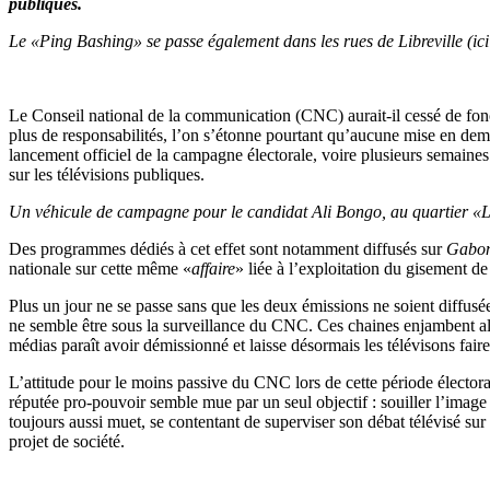
publiques.
Le «Ping Bashing» se passe également dans les rues de Libreville (
Le Conseil national de la communication (CNC) aurait-il cessé de fonct
plus de responsabilités, l’on s’étonne pourtant qu’aucune mise en deme
lancement officiel de la campagne électorale, voire plusieurs semaines
sur les télévisions publiques.
Un véhicule de campagne pour le candidat Ali Bongo, au quartier 
Des programmes dédiés à cet effet sont notamment diffusés sur
Gabon
nationale sur cette même «
affaire
» liée à l’exploitation du gisement d
Plus un jour ne se passe sans que les deux émissions ne soient diffusé
ne semble être sous la surveillance du CNC. Ces chaines enjambent allè
médias paraît avoir démissionné et laisse désormais les télévisons faire
L’attitude pour le moins passive du CNC lors de cette période électora
réputée pro-pouvoir semble mue par un seul objectif : souiller l’image 
toujours aussi muet, se contentant de superviser son débat télévisé su
projet de société.