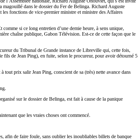
ent de l’Assemblée nationale, Richard Auguste Onouviet, qui s’est invité
 a magouillé dans le dossier du Fer de Belinga. Richard Auguste
les fonctions de vice-premier ministre et ministre des Affaires
 Et comme si ce long entretien d’une demie heure, à sens unique,
remière chaîne publique, Gabon Télévision. Est-ce de cette façon que le
cureur du Tribunal de Grande instance de Libreville qui, cette fois,
e fils de Jean Ping), en fuite, selon le procureur, pour avoir détourné 5
à tout prix salir Jean Ping, conscient de sa (très) nette avance dans
ng.
ganisé sur le dossier de Belinga, est fait à cause de la panique
aintenant que les vraies choses ont commencé.
s, afin de faire foule, sans oublier les inoubliables billets de banque