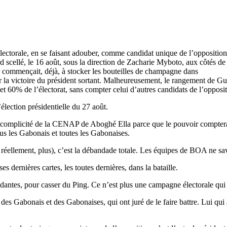
lectorale, en se faisant adouber, comme candidat unique de l’opposition
ord scellé, le 16 août, sous la direction de Zacharie Myboto, aux côtés de q
 commençait, déjà, à stocker les bouteilles de champagne dans
luer la victoire du président sortant. Malheureusement, le rangement d
et 60% de l’électorat, sans compter celui d’autres candidats de l’opposit
lection présidentielle du 27 août.
 la complicité de la CENAP de Aboghé Ella parce que le pouvoir comptera
ous les Gabonais et toutes les Gabonaises.
réellement, plus), c’est la débandade totale. Les équipes de BOA ne savent
 dernières cartes, les toutes dernières, dans la bataille.
endantes, pour casser du Ping. Ce n’est plus une campagne électorale qui 
 des Gabonais et des Gabonaises, qui ont juré de le faire battre. Lui qu