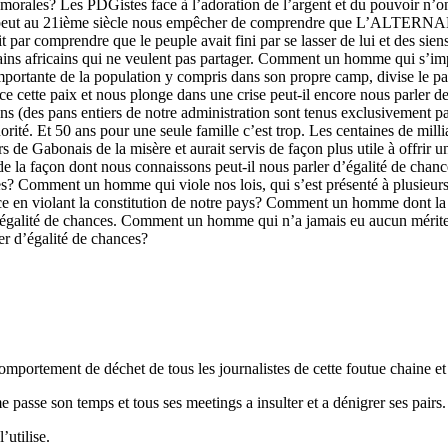
morales? Les PDGistes face à l’adoration de l’argent et du pouvoir n’on
e peut au 21ième siècle nous empêcher de comprendre que L’ALTERNAN
ar comprendre que le peuple avait fini par se lasser de lui et des siens
ains africains qui ne veulent pas partager. Comment un homme qui s’impos
ortante de la population y compris dans son propre camp, divise le pays 
 menace cette paix et nous plonge dans une crise peut-il encore nous
iens (des pans entiers de notre administration sont tenus exclusivement 
rité. Et 50 ans pour une seule famille c’est trop. Les centaines de mill
lliers de Gabonais de la misère et aurait servis de façon plus utile 
açon dont nous connaissons peut-il nous parler d’égalité de chances
es? Comment un homme qui viole nos lois, qui s’est présenté à plusieurs
hance en violant la constitution de notre pays? Comment un homme dont la
d’égalité de chances. Comment un homme qui n’a jamais eu aucun mérite
r d’égalité de chances?
mportement de déchet de tous les journalistes de cette foutue chaine et
e passe son temps et tous ses meetings a insulter et a dénigrer ses pairs.
’utilise.