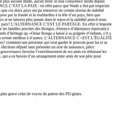
t plus aucune limite, aucun frein: ni leur conscience morte depuis
CE C’EST LA PAIX : en effet parce que Wade a fini par respecter
 que ces deux pays ont pu retrouver un certain niveau de stabilité
e par la fraude et la roublardise à la tête d’un pays, bien que
et ne laissera plus jamais dans le repos et la stabilité peut-il nous
 parler de paix? L’ALTERNANCE C’EST LE PARTAGE. En effet n’importe
par les familles proches des Bongos. Absence d’alternance équivaiut à
iards d’héritage qu »Omar Bongo a laissé à sa poignée d’enfants, s’il y
à offrir un avenir meilleur à d’autres. L’ALTERNANCE C »EST L’ÉGALITÉ
? comment une personne qui veut garder le pouvoir pour lui et sa
 élections député sans présenter un acte de naissance, pièce
 gouvernance favorise l’enrichissement de ses amis en réduisant les
, qui a eu besoin d’un arrangement entre amis de son père pour
 plus grave celui de voyou du patron des PD-gistes.