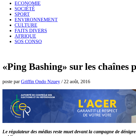
ECONOMIE
SOCIÉTÉ
SPORT
ENVIRONNEMENT
CULTURE
FAITS DIVERS
AFRIQUE
SOS CONSO
«Ping Bashing» sur les chaînes 
poste par
Griffin Ondo Nzuey
/
22 août, 2016
Le régulateur des médias reste muet devant la campagne de dénigremen