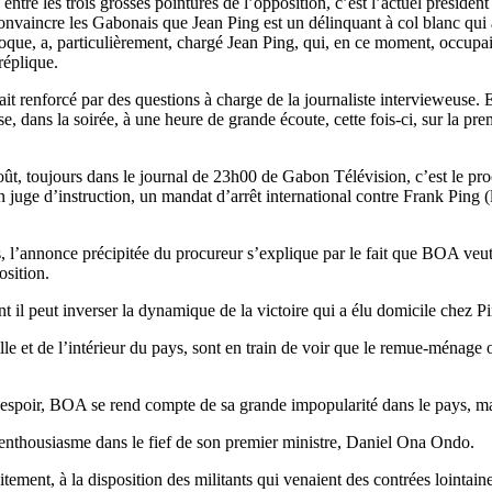
 entre les trois grosses pointures de l’opposition, c’est l’actuel présid
convaincre les Gabonais que Jean Ping est un délinquant à col blanc qui
que, a, particulièrement, chargé Jean Ping, qui, en ce moment, occupait 
réplique.
it renforcé par des questions à charge de la journaliste intervieweuse.
se, dans la soirée, à une heure de grande écoute, cette fois-ci, sur la p
oût, toujours dans le journal de 23h00 de Gabon Télévision, c’est le pro
n juge d’instruction, un mandat d’arrêt international contre Frank Ping (l
ts, l’annonce précipitée du procureur s’explique par le fait que BOA veut 
osition.
il peut inverser la dynamique de la victoire qui a élu domicile chez Pi
e et de l’intérieur du pays, sont en train de voir que le remue-ménage or
’espoir, BOA se rend compte de sa grande impopularité dans le pays, m
 enthousiasme dans le fief de son premier ministre, Daniel Ona Ondo.
tement, à la disposition des militants qui venaient des contrées lointaine