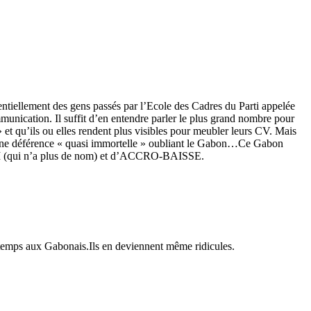
iellement des gens passés par l’Ecole des Cadres du Parti appelée
unication. Il suffit d’en entendre parler le plus grand nombre pour
» et qu’ils ou elles rendent plus visibles pour meubler leurs CV. Mais
ent une déférence « quasi immortelle » oubliant le Gabon…Ce Gabon
d’aLI (qui n’a plus de nom) et d’ACCRO-BAISSE.
u temps aux Gabonais.Ils en deviennent même ridicules.