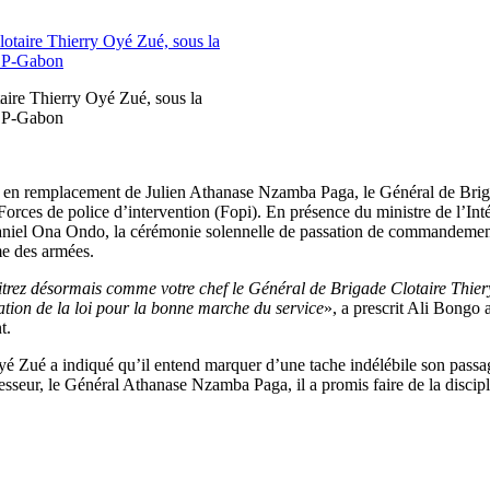
aire Thierry Oyé Zué, sous la
DCP-Gabon
en remplacement de Julien Athanase Nzamba Paga, le Général de Brigad
orces de police d’intervention (Fopi). En présence du ministre de l’Intér
niel Ona Ondo, la cérémonie solennelle de passation de commandement é
me des armées.
trez désormais comme votre chef le Général de Brigade Clotaire Thiery 
tion de la loi pour la bonne marche du service
», a prescrit Ali Bongo
t.
yé Zué a indiqué qu’il entend marquer d’une tache indélébile son passage
cesseur, le Général Athanase Nzamba Paga, il a promis faire de la discipl