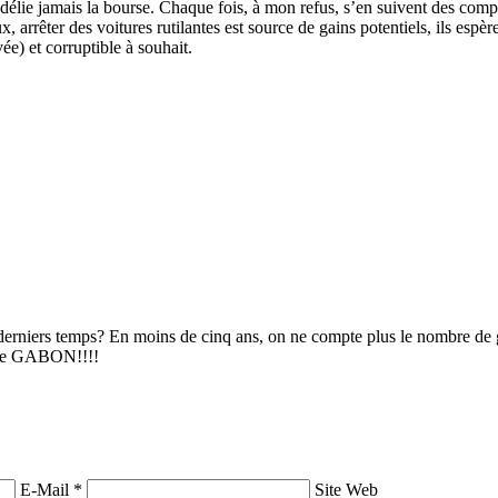
élie jamais la bourse. Chaque fois, à mon refus, s’en suivent des compli
rêter des voitures rutilantes est source de gains potentiels, ils espère
ée) et corruptible à souhait.
ces derniers temps? En moins de cinq ans, on ne compte plus le nombre de
vre GABON!!!!
E-Mail *
Site Web