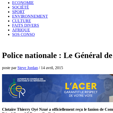
ECONOMIE
SOCIÉTÉ
SPORT
ENVIRONNEMENT
CULTURE
FAITS DIVERS
AFRIQUE
SOS CONSO
Police nationale : Le Général 
poste par
Steve Jordan
/
14 avril, 2015
Clotaire Thierry Oyé Nzué a officiellement reçu le fanion de Comm