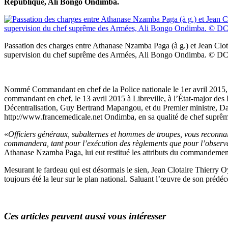
République, Ali Bongo Ondimba.
Passation des charges entre Athanase Nzamba Paga (à g.) et Jean Clot
supervision du chef suprême des Armées, Ali Bongo Ondimba. © 
Nommé Commandant en chef de la Police nationale le 1er avril 2015, 
commandant en chef, le 13 avril 2015 à Libreville, à l’État-major des F
Décentralisation, Guy Bertrand Mapangou, et du Premier ministre, Da
http://www.francemedicale.net Ondimba, en sa qualité de chef suprê
«
Officiers généraux, subalternes et hommes de troupes, vous reconnai
commandera, tant pour l’exécution des règlements que pour l’observa
Athanase Nzamba Paga, lui eut restitué les attributs du commandemen
Mesurant le fardeau qui est désormais le sien, Jean Clotaire Thierry O
toujours été la leur sur le plan national. Saluant l’œuvre de son prédé
Ces articles peuvent aussi vous intéresser