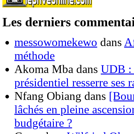
Les derniers commentai
messowomekewo
dans
Af
méthode
Akoma Mba
dans
UDB : u
présidentiel resserre ses
Nfang Obiang
dans
[Bou
lâchés en pleine ascensio
budgétaire ?