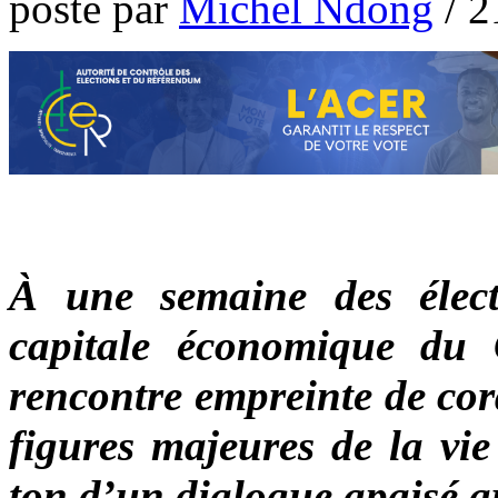
poste par
Michel Ndong
/
2
À une semaine des électio
capitale économique du 
rencontre empreinte de cord
figures majeures de la vie
ton d’un dialogue apaisé au