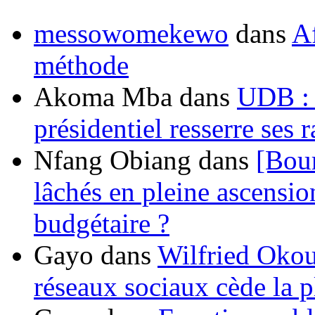
messowomekewo
dans
Af
méthode
Akoma Mba
dans
UDB : u
présidentiel resserre ses
Nfang Obiang
dans
[Bou
lâchés en pleine ascensio
budgétaire ?
Gayo
dans
Wilfried Okou
réseaux sociaux cède la pl