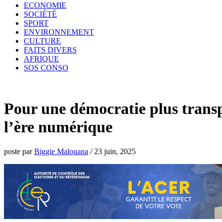
ECONOMIE
SOCIÉTÉ
SPORT
ENVIRONNEMENT
CULTURE
FAITS DIVERS
AFRIQUE
SOS CONSO
Pour une démocratie plus transp
l’ère numérique
poste par
Biggie Malouana
/
23 juin, 2025