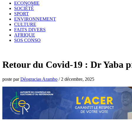
ECONOMIE
SOCIÉTÉ
SPORT
ENVIRONNEMENT
CULTURE
FAITS DIVERS
AFRIQUE
SOS CONSO
Retour du Covid-19 : Dr Yaba p
poste par
Déogracias Arambo
/
2 décembre, 2025