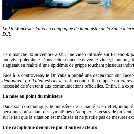
Le Dr Wenceslas Yaba en compagnie de la ministre de la Santé intéri
D.R.
Le dimanche 30 novembre 2025, une vidéo diffusée sur Facebook par l
une vive polémique. Dans cette séquence devenue virale, il annonçait
s’agissait en réalité d’une épidémie de grippe touchant plusieurs individ
Face à la controverse, le Dr Yaba a publié une déclaration sur Faceb
démontrent qu’il n’en est rien»
, a-t-il reconnu. Il a rappelé qu’
«il rev
nécessité de s’en tenir aux communications officielles. Enfin, il a exp
La mise au point du ministère
Dans son communiqué, le ministère de la Santé a, en effet, indiqué
personnes présentant des symptômes d’adopter les gestes de prévention 
sur le fait que la situation est maîtrisée et ne justifie pas de mesures ex
Une cacophonie dénoncée par d’autres acteurs