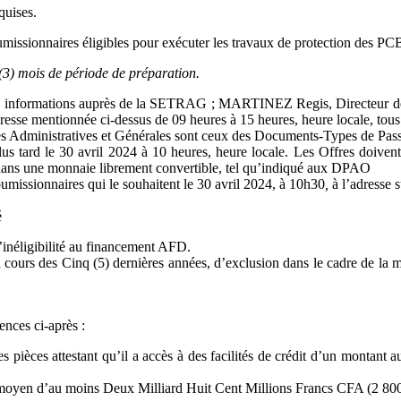
quises.
oumissionnaires éligibles pour exécuter les travaux de protection des PCB
 (3) mois de période de préparation.
 des informations auprès de la SETRAG ; MARTINEZ Regis, Directeur de
esse mentionnée ci-dessus de 09 heures à 15 heures, heure locale, tous 
uses Administratives et Générales sont ceux des Documents-Types de Pa
us tard le 30 avril 2024 à 10 heures, heure locale. Les Offres doiv
dans une monnaie librement convertible, tel qu’indiqué aux DPAO
umissionnaires qui le souhaitent le 30 avril 2024, à 10h30
,
à l’adresse 
é
 d’inéligibilité au financement AFD.
cours des Cinq (5) dernières années, d’exclusion dans le cadre de la m
ences ci-après :
des pièces attestant qu’il a accès à des facilités de crédit d’un monta
el moyen d’au moins Deux Milliard Huit Cent Millions Francs CFA (2 800