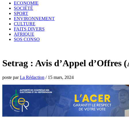
ECONOMIE
SOCIÉTÉ
SPORT
ENVIRONNEMENT
CULTURE
FAITS DIVERS
AFRIQUE
SOS CONSO
Setrag : Avis d’Appel d’Offre
poste par
La Rédaction
/
15 mars, 2024