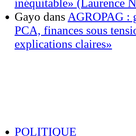
inéquitable» (Laurence 
Gayo
dans
AGROPAG : gou
PCA, finances sous tens
explications claires»
POLITIQUE