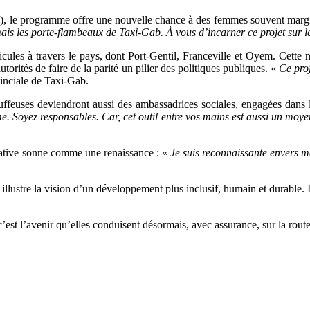
), le programme offre une nouvelle chance à des femmes souvent margina
ais les porte-flambeaux de Taxi-Gab. À vous d’incarner ce projet sur le
hicules à travers le pays, dont Port-Gentil, Franceville et Oyem. Cette
orités de faire de la parité un pilier des politiques publiques. «
Ce proj
inciale de Taxi-Gab.
uffeuses deviendront aussi des ambassadrices sociales, engagées dans 
 Soyez responsables. Car, cet outil entre vos mains est aussi un moyen
tiative sonne comme une renaissance : «
Je suis reconnaissante envers 
lustre la vision d’un développement plus inclusif, humain et durable. Il
est l’avenir qu’elles conduisent désormais, avec assurance, sur la rout