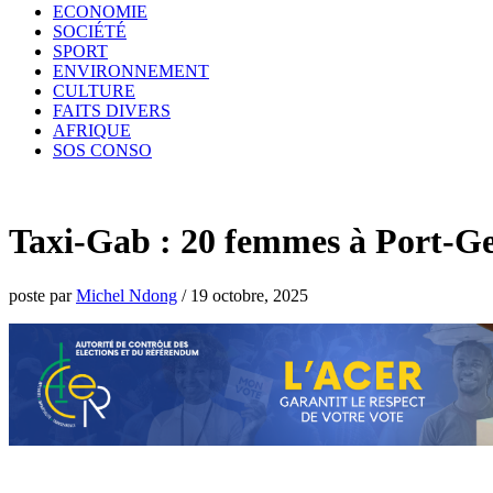
ECONOMIE
SOCIÉTÉ
SPORT
ENVIRONNEMENT
CULTURE
FAITS DIVERS
AFRIQUE
SOS CONSO
Taxi-Gab : 20 femmes à Port-Gen
poste par
Michel Ndong
/
19 octobre, 2025