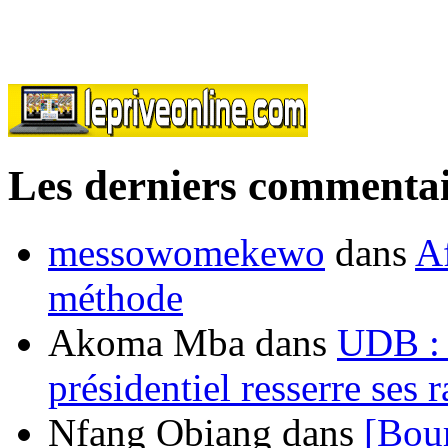
Les derniers commentai
messowomekewo
dans
Af
méthode
Akoma Mba
dans
UDB : u
présidentiel resserre ses
Nfang Obiang
dans
[Bou